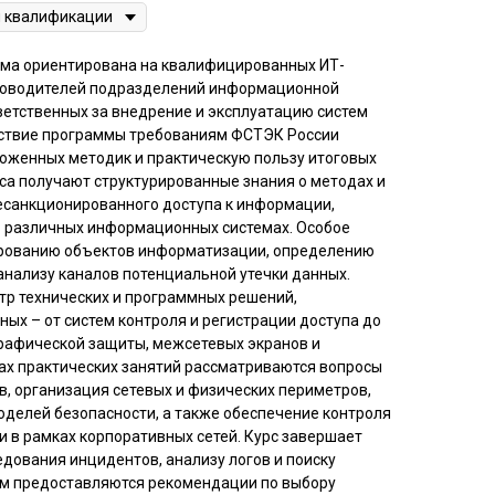
мма ориентирована на квалифицированных ИТ-
уководителей подразделений информационной
тветственных за внедрение и эксплуатацию систем
ствие программы требованиям ФСТЭК России
ложенных методик и практическую пользу итоговых
са получают структурированные знания о методах и
есанкционированного доступа к информации,
 различных информационных системах. Особое
ированию объектов информатизации, определению
 анализу каналов потенциальной утечки данных.
тр технических и программных решений,
ых – от систем контроля и регистрации доступа до
рафической защиты, межсетевых экранов и
ках практических занятий рассматриваются вопросы
в, организация сетевых и физических периметров,
делей безопасности, а также обеспечение контроля
в рамках корпоративных сетей. Курс завершает
дования инцидентов, анализу логов и поиску
ям предоставляются рекомендации по выбору