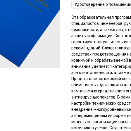
Эта образовательная програ
специалистов, инженеров, р
безопасности, а также лиц, о
защиты информации. Соответ
гарантирует актуальность из
рекомендаций. Слушатели кур
средствах предотвращения н
хранимой и обрабатываемой в
внимание уделяется категор
зон ответственности, а также
Представляется широкий спек
применяемых для защиты данн
комплексных средств криптог
антивирусных пакетов. В рам
настройки технических средст
внедрение многоуровневых мо
за перемещением информации 
модуль по организации рассле
источников утечки. Слушател